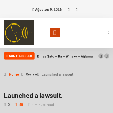
Ağustos 9, 2026
SON HABERLER
Elmas Şato – Ra – Whisky – Ağlama
Home
Review
Launched a lawsuit.
Launched a lawsuit.
0
45
1 minute read